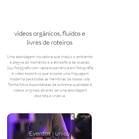
videos orgânicos, fluidos e
livres de roteiros
Uma abordagem inovadora que traduz o ambiente,
a alegria do momento e a atmosfera da ocasião.
Sou fotógrafo com vasta experiência em fotografia
e video esportivo que propõe uma linguagem
moderna para todas as memórias da nossa vida.
Tenha fotos espontâneas de extrema qualidade e
videos originais através de uma abordagem
discreta e criativa.
Eventos I unico