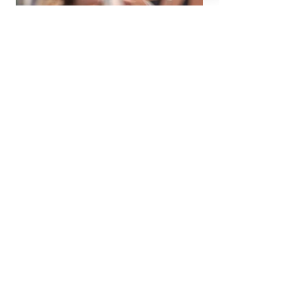
Eventos I Hotspot
mais
Eventos I
Ensaio família
Meta I Black
I Fernanda
Friday