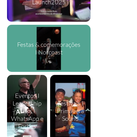
Launch2025
Festas & comemorações
I Norcoast
Eventos I
Leadership
Festivais I
Talks I
Primavera
WhatsApp e
Sound
Forbes