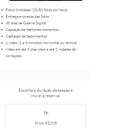
Fotos ilimitadas (20-50 fotos por hora).
Entrega expressa das fotos.
30 dias de Galeria Digital.​​​
Captação de melhores momentos
Captação de depoimentos.
1 vídeo (1 a 3 minutos) horizontal ou vertical.
Vídeo em até 5 dias úteis e até 2 rodadas de
correções.​
Escolha a duração da sessão e
inicie a reserva:
1h
From
From R$795
795
Brazilian