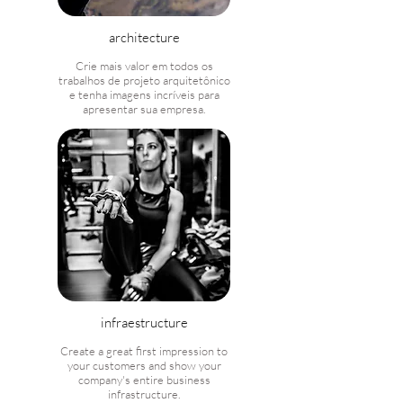
architecture
Crie mais valor em todos os
trabalhos de projeto arquitetônico
e tenha imagens incríveis para
apresentar sua empresa.
infraestructure
Create a great first impression to
your customers and show your
company's entire business
infrastructure.