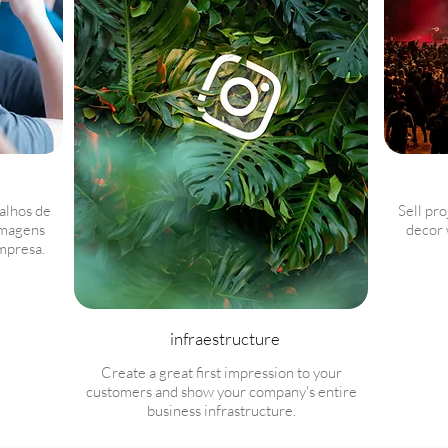
alhos de
Sell pro
imagens
decor 
mpresa.
infraestructure
Create a great first impression to your
customers and show your company's entire
business infrastructure.