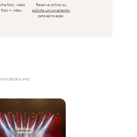
lha foto, vídeo
Reserve online ou
 foto + vídeo.
solicite um orçamento
para aprovação.
ore details and