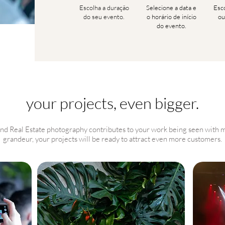
Escolha a duração
Selecione a data e
Esco
do seu evento.
o horário de início
ou
do evento.
your projects, even bigger.
and Real Estate photography contributes to your work being seen with m
grandeur, your projects will be ready to attract even more customers.