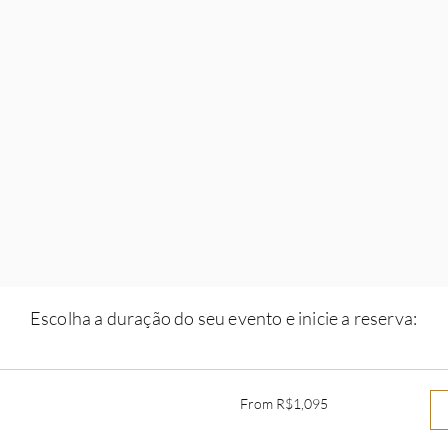
Escolha a duração do seu evento e inicie a reserva:
From
From R$1,095
1,095
Brazilian
reals