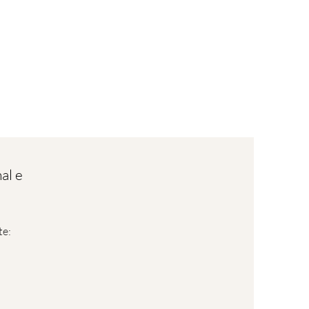
log in
al e
te: