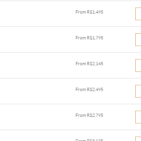
From
From R$1,495
1,495
Brazilian
reals
From
From R$1,795
1,795
Brazilian
reals
From
From R$2,145
2,145
Brazilian
reals
From
From R$2,495
2,495
Brazilian
reals
From
From R$2,795
2,795
Brazilian
reals
From
From R$3,125