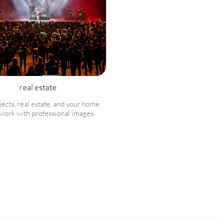
real estate
jects, real estate, and your home
work with professional images.