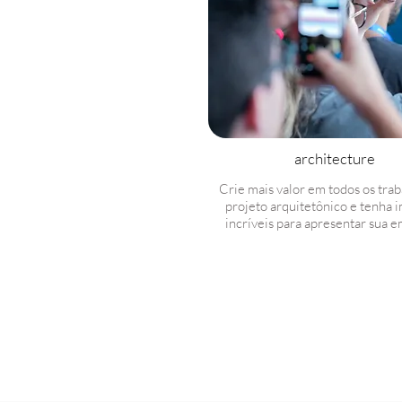
architecture
Crie mais valor em todos os trab
projeto arquitetônico e tenha 
incríveis para apresentar sua e